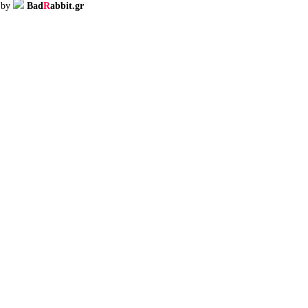
d by
Bad
R
abbit.gr