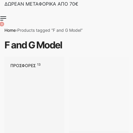
ΔΩΡΕΑΝ ΜΕΤΑΦΟΡΙΚΑ ΑΠΟ 70€
Α
0
Home
›
Products tagged “F and G Model”
F and G Model
13
ΠΡΟΣΦΟΡΕΣ