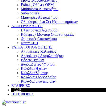
Μονωτικά Αυτοκινήτων
Ειδικές Οθόνες OEM
Multimedia Αυτοκινήτου
Subwoofers
Μπαταρίες Αυτοκινήτου
Ολοκληρωμένα Σετ Ηχοσυστημάτων
ΑΞΕΣΟΥΑΡ AUTO
Ηλεκτρονικά Αξεσουάρ
Κάμερες / Μόνιτορ Οπισθοπορείας
Φορτιστές Αυτοκινήτου
Φώτα LED
ΥΛΙΚΑ ΤΟΠΟΘΕΤΗΣΗΣ
Ακροδέκτες Καλωδίων
Ασφάλειες / Ασφαλειοθήκες
Βάσεις Ηχείων
Διακλαδωτές / Φίλτρα
Καλώδια Ηχείων
Καλώδια Σήματος
Καλώδια Τροφοδοσίας
Καλώδια plug and play
ΕΤΑΙΡΕΙΕΣ
B2B
ΠΡΟΣΦΟΡΕΣ