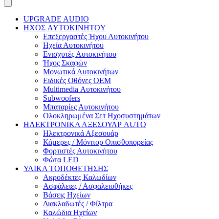
UPGRADE AUDIO
ΗΧΟΣ AYTOKINHTOY
Επεξεργαστές Ήχου Αυτοκινήτου
Ηχεία Αυτοκινήτου
Ενισχυτές Αυτοκινήτου
Ήχος Σκαφών
Μονωτικά Αυτοκινήτων
Ειδικές Οθόνες OEM
Multimedia Αυτοκινήτου
Subwoofers
Μπαταρίες Αυτοκινήτου
Ολοκληρωμένα Σετ Ηχοσυστημάτων
ΗΛΕΚΤΡΟΝΙΚΑ ΑΞΕΣΟΥΑΡ AUTO
Ηλεκτρονικά Αξεσουάρ
Κάμερες / Μόνιτορ Οπισθοπορείας
Φορτιστές Αυτοκινήτου
Φώτα LED
ΥΛΙΚΑ ΤΟΠΟΘΕΤΗΣΗΣ
Ακροδέκτες Καλωδίων
Ασφάλειες / Ασφαλειοθήκες
Βάσεις Ηχείων
Διακλαδωτές / Φίλτρα
Καλώδια Ηχείων