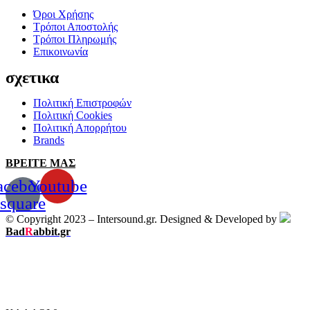
Όροι Χρήσης
Τρόποι Αποστολής
Τρόποι Πληρωμής
Επικοινωνία
σχετικα
Πολιτική Επιστροφών
Πολιτική Cookies
Πολιτική Απορρήτου
Brands
ΒΡΕΙΤΕ ΜΑΣ
acebook-
Youtube
square
© Copyright 2023 – Intersound.gr. Designed & Developed by
Bad
R
abbit.gr