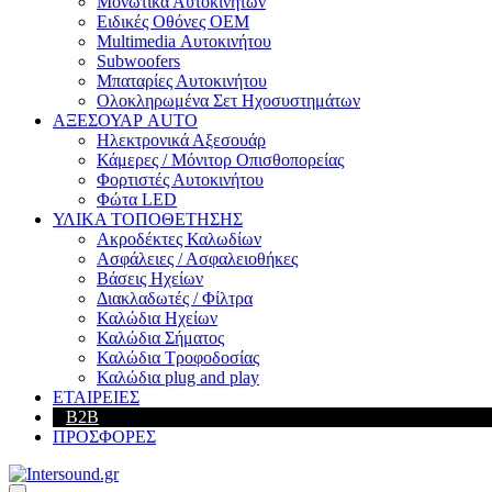
Μονωτικά Αυτοκινήτων
Ειδικές Οθόνες OEM
Multimedia Αυτοκινήτου
Subwoofers
Μπαταρίες Αυτοκινήτου
Ολοκληρωμένα Σετ Ηχοσυστημάτων
ΑΞΕΣΟΥΑΡ AUTO
Ηλεκτρονικά Αξεσουάρ
Κάμερες / Μόνιτορ Οπισθοπορείας
Φορτιστές Αυτοκινήτου
Φώτα LED
ΥΛΙΚΑ ΤΟΠΟΘΕΤΗΣΗΣ
Ακροδέκτες Καλωδίων
Ασφάλειες / Ασφαλειοθήκες
Βάσεις Ηχείων
Διακλαδωτές / Φίλτρα
Καλώδια Ηχείων
Καλώδια Σήματος
Καλώδια Τροφοδοσίας
Καλώδια plug and play
ΕΤΑΙΡΕΙΕΣ
B2B
ΠΡΟΣΦΟΡΕΣ