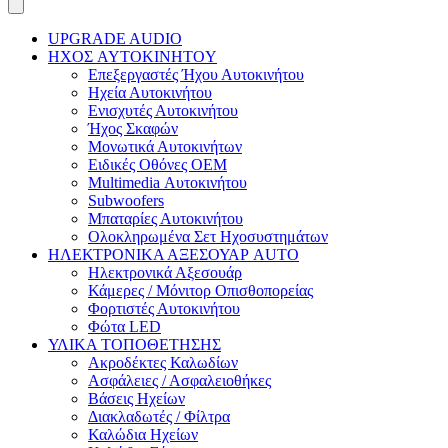
UPGRADE AUDIO
ΗΧΟΣ AYTOKINHTOY
Επεξεργαστές Ήχου Αυτοκινήτου
Ηχεία Αυτοκινήτου
Ενισχυτές Αυτοκινήτου
Ήχος Σκαφών
Μονωτικά Αυτοκινήτων
Ειδικές Οθόνες OEM
Multimedia Αυτοκινήτου
Subwoofers
Μπαταρίες Αυτοκινήτου
Ολοκληρωμένα Σετ Ηχοσυστημάτων
ΗΛΕΚΤΡΟΝΙΚΑ ΑΞΕΣΟΥΑΡ AUTO
Ηλεκτρονικά Αξεσουάρ
Κάμερες / Μόνιτορ Οπισθοπορείας
Φορτιστές Αυτοκινήτου
Φώτα LED
ΥΛΙΚΑ ΤΟΠΟΘΕΤΗΣΗΣ
Ακροδέκτες Καλωδίων
Ασφάλειες / Ασφαλειοθήκες
Βάσεις Ηχείων
Διακλαδωτές / Φίλτρα
Καλώδια Ηχείων