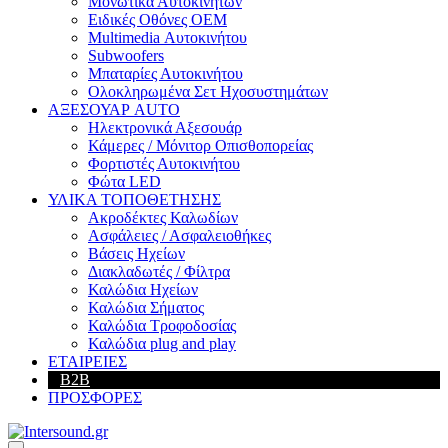
Μονωτικά Αυτοκινήτων
Ειδικές Οθόνες OEM
Multimedia Αυτοκινήτου
Subwoofers
Μπαταρίες Αυτοκινήτου
Ολοκληρωμένα Σετ Ηχοσυστημάτων
ΑΞΕΣΟΥΑΡ AUTO
Ηλεκτρονικά Αξεσουάρ
Κάμερες / Μόνιτορ Οπισθοπορείας
Φορτιστές Αυτοκινήτου
Φώτα LED
ΥΛΙΚΑ ΤΟΠΟΘΕΤΗΣΗΣ
Ακροδέκτες Καλωδίων
Ασφάλειες / Ασφαλειοθήκες
Βάσεις Ηχείων
Διακλαδωτές / Φίλτρα
Καλώδια Ηχείων
Καλώδια Σήματος
Καλώδια Τροφοδοσίας
Καλώδια plug and play
ΕΤΑΙΡΕΙΕΣ
B2B
ΠΡΟΣΦΟΡΕΣ