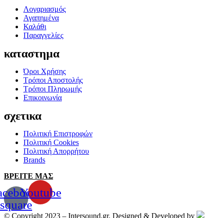
Λογαριασμός
Αγαπημένα
Καλάθι
Παραγγελίες
καταστημα
Όροι Χρήσης
Τρόποι Αποστολής
Τρόποι Πληρωμής
Επικοινωνία
σχετικα
Πολιτική Επιστροφών
Πολιτική Cookies
Πολιτική Απορρήτου
Brands
ΒΡΕΙΤΕ ΜΑΣ
acebook-
Youtube
square
© Copyright 2023 – Intersound.gr. Designed & Developed by