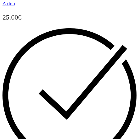
Axton
25.00
€