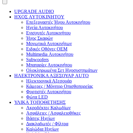
UPGRADE AUDIO
ΗΧΟΣ AYTOKINHTOY
Επεξεργαστές Ήχου Αυτοκινήτου
Ηχεία Αυτοκινήτου
Ενισχυτές Αυτοκινήτου
Ήχος Σκαφών
Μονωτικά Αυτοκινήτων
Ειδικές Οθόνες OEM
Multimedia Αυτοκινήτου
Subwoofers
Μπαταρίες Αυτοκινήτου
Ολοκληρωμένα Σετ Ηχοσυστημάτων
ΗΛΕΚΤΡΟΝΙΚΑ ΑΞΕΣΟΥΑΡ AUTO
Ηλεκτρονικά Αξεσουάρ
Κάμερες / Μόνιτορ Οπισθοπορείας
Φορτιστές Αυτοκινήτου
Φώτα LED
ΥΛΙΚΑ ΤΟΠΟΘΕΤΗΣΗΣ
Ακροδέκτες Καλωδίων
Ασφάλειες / Ασφαλειοθήκες
Βάσεις Ηχείων
Διακλαδωτές / Φίλτρα
Καλώδια Ηχείων