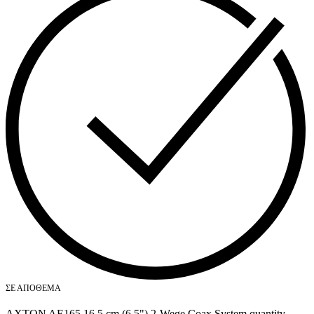
ΣΕ ΑΠΌΘΕΜΑ
AXTON AE165 16.5 cm (6.5") 2-Wege Coax System quantity