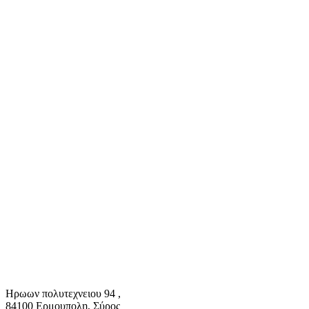
Ηρωων πολυτεχνειου 94 ,
84100 Ερμουπολη, Σύρος