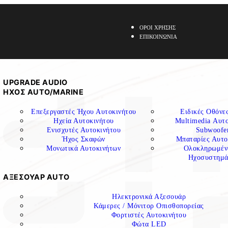
ΟΡΟΙ ΧΡΗΣΗΣ
ΕΠΙΚΟΙΝΩΝΙΑ
UPGRADE AUDIO
ΗΧΟΣ ΑUTO/MARINE
Επεξεργαστές Ήχου Αυτοκινήτου
Ειδικές Οθόν
Ηχεία Αυτοκινήτου
Multimedia Αυτ
Ενισχυτές Αυτοκινήτου
Subwoofe
Ήχος Σκαφών
Μπαταρίες Αυτο
Μονωτικά Αυτοκινήτων
Ολοκληρωμέν
Ηχοσυστημά
ΑΞΕΣΟΥΑΡ AUTO
Ηλεκτρονικά Αξεσουάρ
Κάμερες / Μόνιτορ Οπισθοπορείας
Φορτιστές Αυτοκινήτου
Φώτα LED