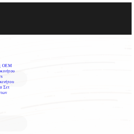
ες OEM
οκινήτου
rs
κινήτου
α Σετ
των