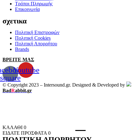
Τρόποι Πληρωμής
Επικοινωνία
σχετικα
Πολιτική Επιστροφών
Πολιτική Cookies
Πολιτική Απορρήτου
Brands
ΒΡΕΙΤΕ ΜΑΣ
acebook-
Youtube
square
© Copyright 2023 – Intersound.gr. Designed & Developed by
Bad
R
abbit.gr
ΚΑΛΑΘΙ
0
ΕΙΔΑΤΕ ΠΡΟΣΦΑΤΑ
0
ΠΟΛΙΤΙΚΗ ΑΠΟΡΡΗΤΟΥ