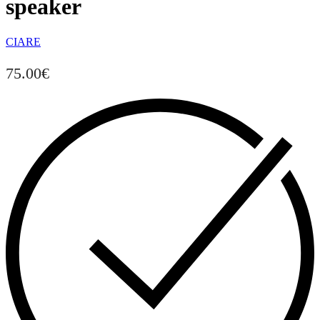
speaker
CIARE
75.00
€