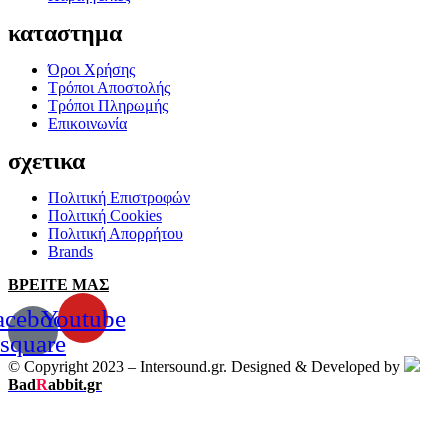
καταστημα
Όροι Χρήσης
Τρόποι Αποστολής
Τρόποι Πληρωμής
Επικοινωνία
σχετικα
Πολιτική Επιστροφών
Πολιτική Cookies
Πολιτική Απορρήτου
Brands
ΒΡΕΙΤΕ ΜΑΣ
acebook-
Youtube
square
© Copyright 2023 – Intersound.gr. Designed & Developed by
Bad
R
abbit.gr