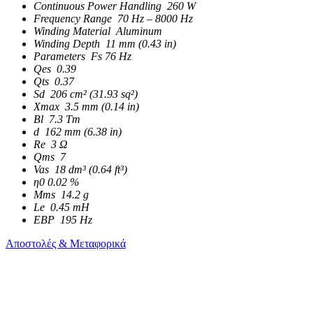
Continuous Power Handling 260 W
Frequency Range 70 Hz – 8000 Hz
Winding Material Aluminum
Winding Depth 11 mm (0.43 in)
Parameters Fs 76 Hz
Qes 0.39
Qts 0.37
Sd 206 cm² (31.93 sq²)
Xmax 3.5 mm (0.14 in)
Bl 7.3 Tm
d 162 mm (6.38 in)
Re 3 Ω
Qms 7
Vas 18 dm³ (0.64 ft³)
η0 0.02 %
Mms 14.2 g
Le 0.45 mH
EBP 195 Hz
Αποστολές & Μεταφορικά