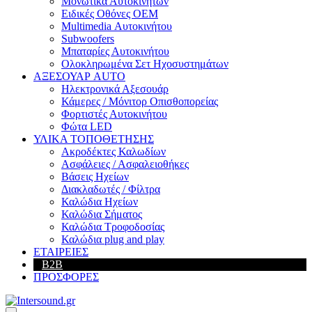
Μονωτικά Αυτοκινήτων
Ειδικές Οθόνες OEM
Multimedia Αυτοκινήτου
Subwoofers
Μπαταρίες Αυτοκινήτου
Ολοκληρωμένα Σετ Ηχοσυστημάτων
ΑΞΕΣΟΥΑΡ AUTO
Ηλεκτρονικά Αξεσουάρ
Κάμερες / Μόνιτορ Οπισθοπορείας
Φορτιστές Αυτοκινήτου
Φώτα LED
ΥΛΙΚΑ ΤΟΠΟΘΕΤΗΣΗΣ
Ακροδέκτες Καλωδίων
Ασφάλειες / Ασφαλειοθήκες
Βάσεις Ηχείων
Διακλαδωτές / Φίλτρα
Καλώδια Ηχείων
Καλώδια Σήματος
Καλώδια Τροφοδοσίας
Καλώδια plug and play
ΕΤΑΙΡΕΙΕΣ
B2B
ΠΡΟΣΦΟΡΕΣ