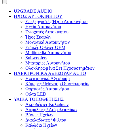
UPGRADE AUDIO
ΗΧΟΣ AYTOKINHTOY
Επεξεργαστές Ήχου Αυτοκινήτου
Ηχεία Αυτοκινήτου
Ενισχυτές Αυτοκινήτου
Ήχος Σκαφών
Μονωτικά Αυτοκινήτων
Ειδικές Οθόνες OEM
Multimedia Αυτοκινήτου
Subwoofers
Μπαταρίες Αυτοκινήτου
Ολοκληρωμένα Σετ Ηχοσυστημάτων
ΗΛΕΚΤΡΟΝΙΚΑ ΑΞΕΣΟΥΑΡ AUTO
Ηλεκτρονικά Αξεσουάρ
Κάμερες / Μόνιτορ Οπισθοπορείας
Φορτιστές Αυτοκινήτου
Φώτα LED
ΥΛΙΚΑ ΤΟΠΟΘΕΤΗΣΗΣ
Ακροδέκτες Καλωδίων
Ασφάλειες / Ασφαλειοθήκες
Βάσεις Ηχείων
Διακλαδωτές / Φίλτρα
Καλώδια Ηχείων