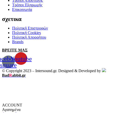
Τρόποι Αποστολής
Τρόποι Πληρωμής
Επικοινωνία
σχετικα
Πολιτική Επιστροφών
Πολιτική Cookies
Πολιτική Απορρήτου
Brands
ΒΡΕΙΤΕ ΜΑΣ
acebook-
Youtube
square
© Copyright 2023 – Intersound.gr. Designed & Developed by
Bad
R
abbit.gr
ACCOUNT
Αγαπημένα