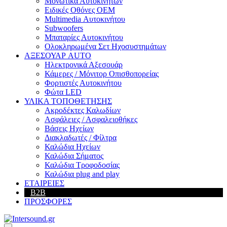
Μονωτικά Αυτοκινήτων
Ειδικές Οθόνες OEM
Multimedia Αυτοκινήτου
Subwoofers
Μπαταρίες Αυτοκινήτου
Ολοκληρωμένα Σετ Ηχοσυστημάτων
ΑΞΕΣΟΥΑΡ AUTO
Ηλεκτρονικά Αξεσουάρ
Κάμερες / Μόνιτορ Οπισθοπορείας
Φορτιστές Αυτοκινήτου
Φώτα LED
ΥΛΙΚΑ ΤΟΠΟΘΕΤΗΣΗΣ
Ακροδέκτες Καλωδίων
Ασφάλειες / Ασφαλειοθήκες
Βάσεις Ηχείων
Διακλαδωτές / Φίλτρα
Καλώδια Ηχείων
Καλώδια Σήματος
Καλώδια Τροφοδοσίας
Καλώδια plug and play
ΕΤΑΙΡΕΙΕΣ
B2B
ΠΡΟΣΦΟΡΕΣ