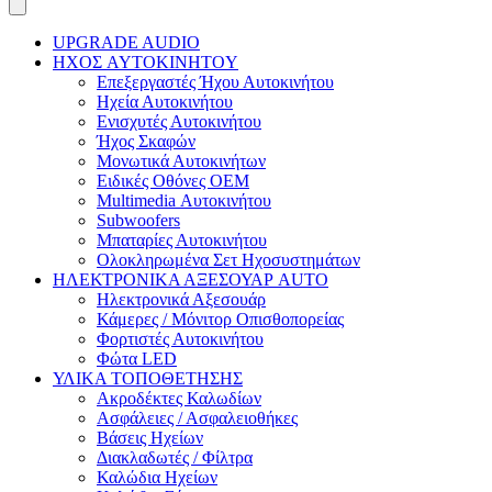
UPGRADE AUDIO
ΗΧΟΣ AYTOKINHTOY
Επεξεργαστές Ήχου Αυτοκινήτου
Ηχεία Αυτοκινήτου
Ενισχυτές Αυτοκινήτου
Ήχος Σκαφών
Μονωτικά Αυτοκινήτων
Ειδικές Οθόνες OEM
Multimedia Αυτοκινήτου
Subwoofers
Μπαταρίες Αυτοκινήτου
Ολοκληρωμένα Σετ Ηχοσυστημάτων
ΗΛΕΚΤΡΟΝΙΚΑ ΑΞΕΣΟΥΑΡ AUTO
Ηλεκτρονικά Αξεσουάρ
Κάμερες / Μόνιτορ Οπισθοπορείας
Φορτιστές Αυτοκινήτου
Φώτα LED
ΥΛΙΚΑ ΤΟΠΟΘΕΤΗΣΗΣ
Ακροδέκτες Καλωδίων
Ασφάλειες / Ασφαλειοθήκες
Βάσεις Ηχείων
Διακλαδωτές / Φίλτρα
Καλώδια Ηχείων