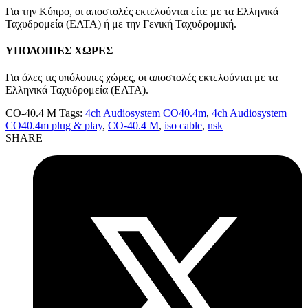
Για την Κύπρο, οι αποστολές εκτελούνται είτε με τα Ελληνικά
Ταχυδρομεία (ΕΛΤΑ) ή με την Γενική Ταχυδρομική.
ΥΠΟΛΟΙΠΕΣ ΧΩΡΕΣ
Για όλες τις υπόλοιπες χώρες, οι αποστολές εκτελούνται με τα
Ελληνικά Ταχυδρομεία (ΕΛΤΑ).
CO-40.4 M
Tags:
4ch Audiosystem CO40.4m
,
4ch Audiosystem
CO40.4m plug & play
,
CO-40.4 M
,
iso cable
,
nsk
SHARE