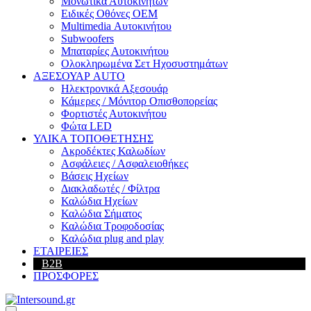
Μονωτικά Αυτοκινήτων
Ειδικές Οθόνες OEM
Multimedia Αυτοκινήτου
Subwoofers
Μπαταρίες Αυτοκινήτου
Ολοκληρωμένα Σετ Ηχοσυστημάτων
ΑΞΕΣΟΥΑΡ AUTO
Ηλεκτρονικά Αξεσουάρ
Κάμερες / Μόνιτορ Οπισθοπορείας
Φορτιστές Αυτοκινήτου
Φώτα LED
ΥΛΙΚΑ ΤΟΠΟΘΕΤΗΣΗΣ
Ακροδέκτες Καλωδίων
Ασφάλειες / Ασφαλειοθήκες
Βάσεις Ηχείων
Διακλαδωτές / Φίλτρα
Καλώδια Ηχείων
Καλώδια Σήματος
Καλώδια Τροφοδοσίας
Καλώδια plug and play
ΕΤΑΙΡΕΙΕΣ
B2B
ΠΡΟΣΦΟΡΕΣ