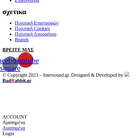
Επικοινωνία
σχετικα
Πολιτική Επιστροφών
Πολιτική Cookies
Πολιτική Απορρήτου
Brands
ΒΡΕΙΤΕ ΜΑΣ
acebook-
Youtube
square
© Copyright 2023 – Intersound.gr. Designed & Developed by
Bad
R
abbit.gr
ACCOUNT
Αγαπημένα
Αγαπημένα
Login