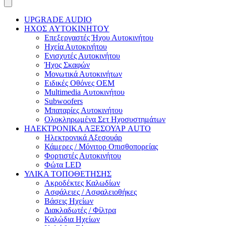
UPGRADE AUDIO
ΗΧΟΣ AYTOKINHTOY
Επεξεργαστές Ήχου Αυτοκινήτου
Ηχεία Αυτοκινήτου
Ενισχυτές Αυτοκινήτου
Ήχος Σκαφών
Μονωτικά Αυτοκινήτων
Ειδικές Οθόνες OEM
Multimedia Αυτοκινήτου
Subwoofers
Μπαταρίες Αυτοκινήτου
Ολοκληρωμένα Σετ Ηχοσυστημάτων
ΗΛΕΚΤΡΟΝΙΚΑ ΑΞΕΣΟΥΑΡ AUTO
Ηλεκτρονικά Αξεσουάρ
Κάμερες / Μόνιτορ Οπισθοπορείας
Φορτιστές Αυτοκινήτου
Φώτα LED
ΥΛΙΚΑ ΤΟΠΟΘΕΤΗΣΗΣ
Ακροδέκτες Καλωδίων
Ασφάλειες / Ασφαλειοθήκες
Βάσεις Ηχείων
Διακλαδωτές / Φίλτρα
Καλώδια Ηχείων