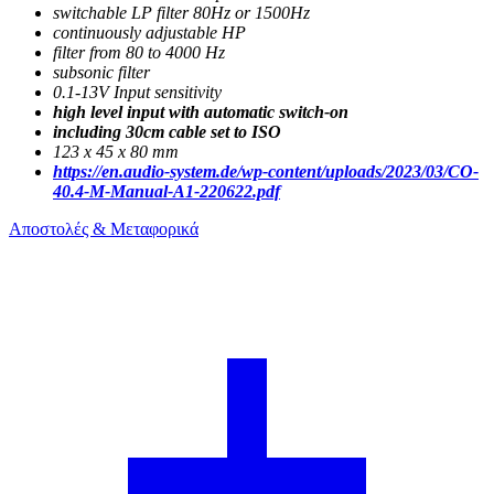
switchable LP filter 80Hz or 1500Hz
continuously adjustable HP
filter from 80 to 4000 Hz
subsonic filter
0.1-13V Input sensitivity
high level input with automatic switch-on
including 30cm cable set to ISO
123 x 45 x 80 mm
https://en.audio-system.de/wp-content/uploads/2023/03/CO-
40.4-M-Manual-A1-220622.pdf
Αποστολές & Μεταφορικά