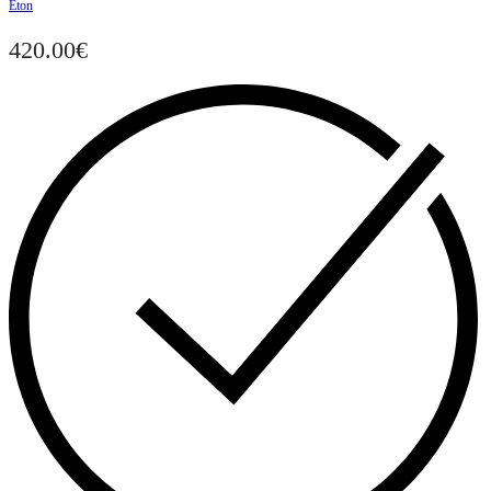
Eton
420.00
€