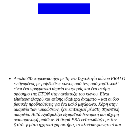
Απολαύστε κορυφαίο ήχο με τη νέα τεχνολογία κώνου PRA! Ο
ενισχυμένος με ραβδώσεις κώνος από ίνες από χαρτί-γυαλί
είναι ένα πραγματικό σημείο αναφοράς και ένα ακόμη
ορόσημο της ETON στην ανάπτυξη του κώνου. Είναι
ιδιαίτερα ελαφρύ και επίσης ιδιαίτερα άκαμπτο – και οι δύο
βασικές προϋποθέσεις για ένα καλό μεγάφωνο. Χάρη στην
ακαμψία των νευρώσεων, έχει επιτευχθεί μέγιστη στρεπτική
ακαμψία. Αυτό εξασφαλίζει εξαιρετικά δυναμική και ισχυρή
αναπαραγωγή μπάσων. Η σειρά PRA εντυπωσιάζει με τον
ζεστό, γεμάτο ηχητικό χαρακτήρα, τα πλούσια φωνητικά και