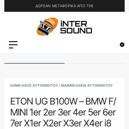
ΔΩΡΕΑΝ ΜΕΤΑΦΟΡΙΚΑ ΑΠΟ 70€
0
HOME
›
ΗΧΟΣ ΑΥΤΟΚΙΝΗΤΟΥ / MARINE
›
ΗΧΕΊΑ ΑΥΤΟΚΙΝΉΤΟΥ
ETON UG B100W – BMW F/
MINI 1er 2er 3er 4er 5er 6er
7er X1er X2er X3er X4er i8