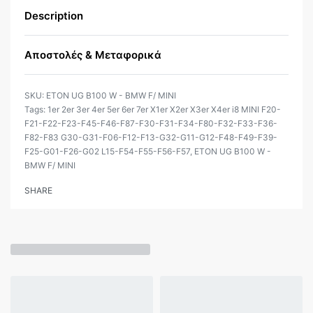
Description
Αποστολές & Μεταφορικά
ETON UG B100 W - BMW F/ MINI
Tags:
1er 2er 3er 4er 5er 6er 7er X1er X2er X3er X4er i8 MINI F20-
F21-F22-F23-F45-F46-F87-F30-F31-F34-F80-F32-F33-F36-
F82-F83 G30-G31-F06-F12-F13-G32-G11-G12-F48-F49-F39-
F25-G01-F26-G02 L15-F54-F55-F56-F57
,
ETON UG B100 W -
BMW F/ MINI
SHARE