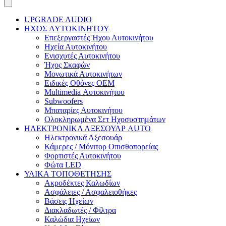
UPGRADE AUDIO
ΗΧΟΣ AYTOKINHTOY
Επεξεργαστές Ήχου Αυτοκινήτου
Ηχεία Αυτοκινήτου
Ενισχυτές Αυτοκινήτου
Ήχος Σκαφών
Μονωτικά Αυτοκινήτων
Ειδικές Οθόνες OEM
Multimedia Αυτοκινήτου
Subwoofers
Μπαταρίες Αυτοκινήτου
Ολοκληρωμένα Σετ Ηχοσυστημάτων
ΗΛΕΚΤΡΟΝΙΚΑ ΑΞΕΣΟΥΑΡ AUTO
Ηλεκτρονικά Αξεσουάρ
Κάμερες / Μόνιτορ Οπισθοπορείας
Φορτιστές Αυτοκινήτου
Φώτα LED
ΥΛΙΚΑ ΤΟΠΟΘΕΤΗΣΗΣ
Ακροδέκτες Καλωδίων
Ασφάλειες / Ασφαλειοθήκες
Βάσεις Ηχείων
Διακλαδωτές / Φίλτρα
Καλώδια Ηχείων