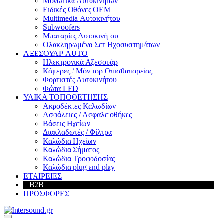
Μονωτικά Αυτοκινήτων
Ειδικές Οθόνες OEM
Multimedia Αυτοκινήτου
Subwoofers
Μπαταρίες Αυτοκινήτου
Ολοκληρωμένα Σετ Ηχοσυστημάτων
ΑΞΕΣΟΥΑΡ AUTO
Ηλεκτρονικά Αξεσουάρ
Κάμερες / Μόνιτορ Οπισθοπορείας
Φορτιστές Αυτοκινήτου
Φώτα LED
ΥΛΙΚΑ ΤΟΠΟΘΕΤΗΣΗΣ
Ακροδέκτες Καλωδίων
Ασφάλειες / Ασφαλειοθήκες
Βάσεις Ηχείων
Διακλαδωτές / Φίλτρα
Καλώδια Ηχείων
Καλώδια Σήματος
Καλώδια Τροφοδοσίας
Καλώδια plug and play
ΕΤΑΙΡΕΙΕΣ
B2B
ΠΡΟΣΦΟΡΕΣ