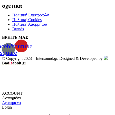
σχετικα
Πολιτική Επιστροφών
Πολιτική Cookies
Πολιτική Απορρήτου
Brands
ΒΡΕΙΤΕ ΜΑΣ
acebook-
Youtube
square
© Copyright 2023 – Intersound.gr. Designed & Developed by
Bad
R
abbit.gr
ACCOUNT
Αγαπημένα
Αγαπημένα
Login