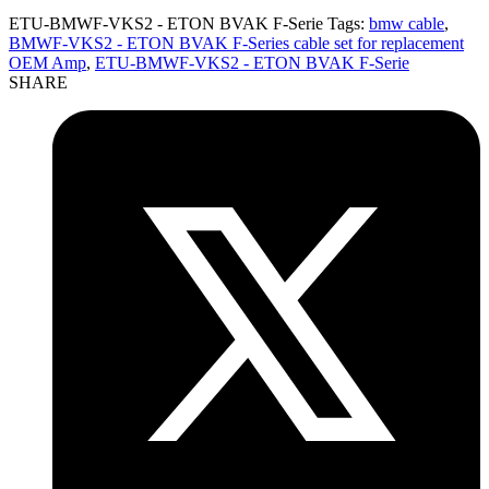
ETU-BMWF-VKS2 - ETON BVAK F-Serie
Tags:
bmw cable
,
BMWF-VKS2 - ETON BVAK F-Series cable set for replacement
OEM Amp
,
ETU-BMWF-VKS2 - ETON BVAK F-Serie
SHARE