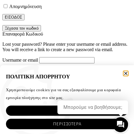
Απομνημόνευση
ΕΙΣΟΔΟΣ
Ξέχασα τον κωδικό
Επαναφορά Κωδικού
Lost your password? Please enter your username or email address.
You will receive a link to create a new password via email.
Username or email
Reset password
ΠΟΛΙΤΙΚΗ ΑΠΟΡΡΗΤΟΥ
Login
Χρησιμοποιούμε cookies για να σας εξασφαλίσουμε μια κορυφαία
Bestsellers:
εμπειρία πλοήγησης στο site μας.
ΚΑΛΑΘΙ
0
ΕΙΔΑΤΕ ΠΡΟΣΦΑΤΑ
0
Μπορούμε να βοηθήσουμε;
Προστέθηκε
Προβολή Αγαπημένων
ΕΝΤΑΞΕΙ
ΠΕΡΙΣΣΟΤΕΡΑ
Search intersound.gr