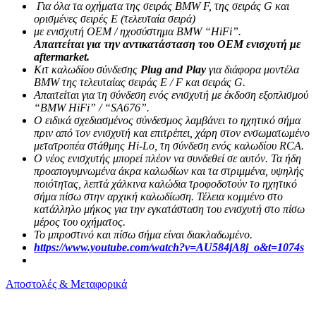
Για όλα τα οχήματα της σειράς BMW F, της σειράς G και
ορισμένες σειρές E (τελευταία σειρά)
με ενισχυτή OEM / ηχοσύστημα BMW “HiFi”.
Απαιτείται για την αντικατάσταση του OEM ενισχυτή με
aftermarket.
Κιτ καλωδίου σύνδεσης
Plug and Play
για διάφορα μοντέλα
BMW της τελευταίας σειράς E / F και σειράς G.
Απαιτείται για τη σύνδεση ενός ενισχυτή με έκδοση εξοπλισμού
“BMW HiFi” / “SA676”.
Ο ειδικά σχεδιασμένος σύνδεσμος λαμβάνει το ηχητικό σήμα
πριν από τον ενισχυτή και επιτρέπει, χάρη στον ενσωματωμένο
μετατροπέα στάθμης
Hi-Lo, τη σύνδεση ενός καλωδίου RCA.
Ο νέος ενισχυτής μπορεί πλέον να συνδεθεί σε αυτόν. Τα ήδη
προαπογυμνωμένα άκρα καλωδίων και τα στριμμένα, υψηλής
ποιότητας, λεπτά χάλκινα καλώδια τροφοδοτούν το ηχητικό
σήμα πίσω στην αρχική καλωδίωση. Τέλεια κομμένο στο
κατάλληλο μήκος για την εγκατάσταση του ενισχυτή στο πίσω
μέρος του οχήματος.
Το μπροστινό και πίσω σήμα είναι διακλαδωμένο.
https:
//www.youtube.com/watch?v=AU584jA8j_o&t=1074s
Αποστολές & Μεταφορικά