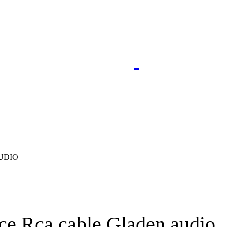
UDIO
e Rca cable Gladen audio