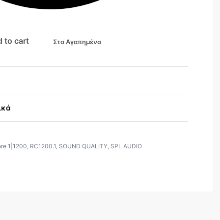
 to cart
Στα Αγαπημένα
ικά
re 1|1200
,
RC1200.1
,
SOUND QUALITY
,
SPL AUDIO