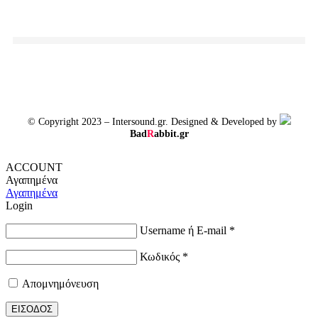
© Copyright 2023 – Intersound.gr. Designed & Developed by
Bad
R
abbit.gr
ACCOUNT
Αγαπημένα
Αγαπημένα
Login
Username ή E-mail
*
Κωδικός
*
Απομνημόνευση
ΕΙΣΟΔΟΣ