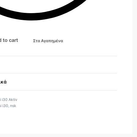
 to cart
Στα Αγαπημένα
ικά
 i30 Aktiv
i i30
,
nsk