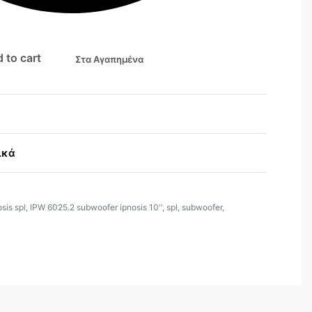
 to cart
Στα Αγαπημένα
ικά
osis spl
,
IPW 6025.2 subwoofer ipnosis 10''
,
spl
,
subwoofer
,