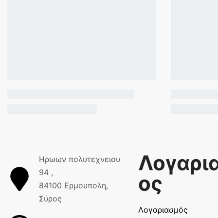
Λογαρι
Ηρωων πολυτεχνειου
94 ,
ος
84100 Ερμουπολη,
Σύρος
Λογαριασμός