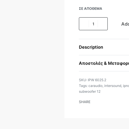
ΣΕ ΑΠΌΘΕΜΑ
Add
Description
Αποστολές & Μεταφορ
IPW 6025.2
Tags:
caraudio
,
intersound
,
ipn
subwoofer 12
SHARE