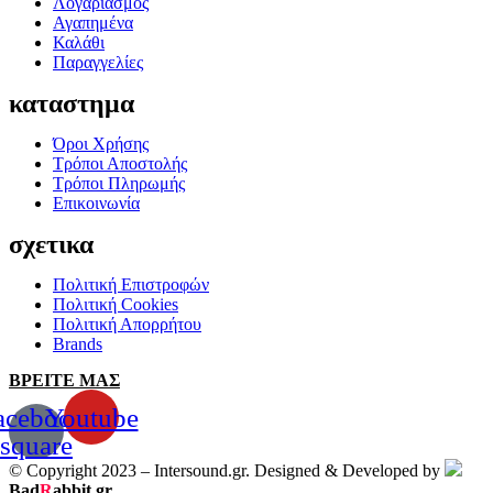
Λογαριασμός
Αγαπημένα
Καλάθι
Παραγγελίες
καταστημα
Όροι Χρήσης
Τρόποι Αποστολής
Τρόποι Πληρωμής
Επικοινωνία
σχετικα
Πολιτική Επιστροφών
Πολιτική Cookies
Πολιτική Απορρήτου
Brands
ΒΡΕΙΤΕ ΜΑΣ
acebook-
Youtube
square
© Copyright 2023 – Intersound.gr. Designed & Developed by
Bad
R
abbit.gr