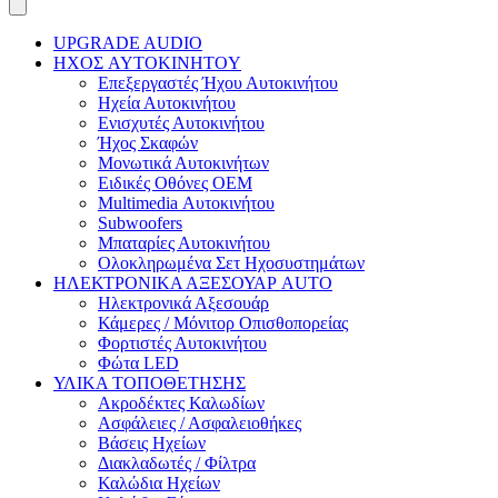
UPGRADE AUDIO
ΗΧΟΣ AYTOKINHTOY
Επεξεργαστές Ήχου Αυτοκινήτου
Ηχεία Αυτοκινήτου
Ενισχυτές Αυτοκινήτου
Ήχος Σκαφών
Μονωτικά Αυτοκινήτων
Ειδικές Οθόνες OEM
Multimedia Αυτοκινήτου
Subwoofers
Μπαταρίες Αυτοκινήτου
Ολοκληρωμένα Σετ Ηχοσυστημάτων
ΗΛΕΚΤΡΟΝΙΚΑ ΑΞΕΣΟΥΑΡ AUTO
Ηλεκτρονικά Αξεσουάρ
Κάμερες / Μόνιτορ Οπισθοπορείας
Φορτιστές Αυτοκινήτου
Φώτα LED
ΥΛΙΚΑ ΤΟΠΟΘΕΤΗΣΗΣ
Ακροδέκτες Καλωδίων
Ασφάλειες / Ασφαλειοθήκες
Βάσεις Ηχείων
Διακλαδωτές / Φίλτρα
Καλώδια Ηχείων