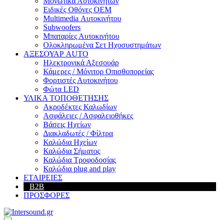
Μονωτικά Αυτοκινήτων
Ειδικές Οθόνες OEM
Multimedia Αυτοκινήτου
Subwoofers
Μπαταρίες Αυτοκινήτου
Ολοκληρωμένα Σετ Ηχοσυστημάτων
ΑΞΕΣΟΥΑΡ AUTO
Ηλεκτρονικά Αξεσουάρ
Κάμερες / Μόνιτορ Οπισθοπορείας
Φορτιστές Αυτοκινήτου
Φώτα LED
ΥΛΙΚΑ ΤΟΠΟΘΕΤΗΣΗΣ
Ακροδέκτες Καλωδίων
Ασφάλειες / Ασφαλειοθήκες
Βάσεις Ηχείων
Διακλαδωτές / Φίλτρα
Καλώδια Ηχείων
Καλώδια Σήματος
Καλώδια Τροφοδοσίας
Καλώδια plug and play
ΕΤΑΙΡΕΙΕΣ
B2B
ΠΡΟΣΦΟΡΕΣ