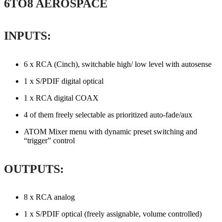
6TO8 AEROSPACE
INPUTS:
6 x RCA (Cinch), switchable high/ low level with autosense
1 x S/PDIF digital optical
1 x RCA digital COAX
4 of them freely selectable as prioritized auto-fade/aux
ATOM Mixer menu with dynamic preset switching and
“trigger” control
OUTPUTS:
8 x RCA analog
1 x S/PDIF optical (freely assignable, volume controlled)