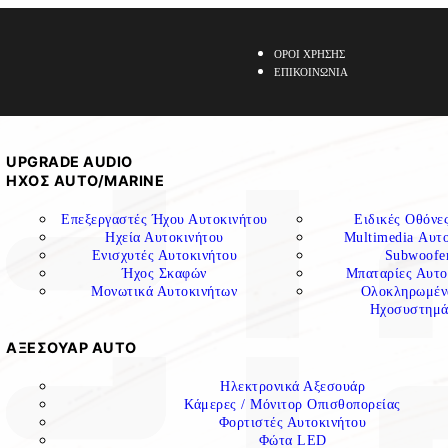
ΟΡΟΙ ΧΡΗΣΗΣ
ΕΠΙΚΟΙΝΩΝΙΑ
UPGRADE AUDIO
ΗΧΟΣ ΑUTO/MARINE
Επεξεργαστές Ήχου Αυτοκινήτου
Ειδικές Οθόν
Ηχεία Αυτοκινήτου
Multimedia Αυτ
Ενισχυτές Αυτοκινήτου
Subwoofe
Ήχος Σκαφών
Μπαταρίες Αυτο
Μονωτικά Αυτοκινήτων
Ολοκληρωμέν
Ηχοσυστημά
ΑΞΕΣΟΥΑΡ AUTO
Ηλεκτρονικά Αξεσουάρ
Κάμερες / Μόνιτορ Οπισθοπορείας
Φορτιστές Αυτοκινήτου
Φώτα LED