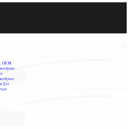
ες OEM
οκινήτου
rs
κινήτου
α Σετ
των