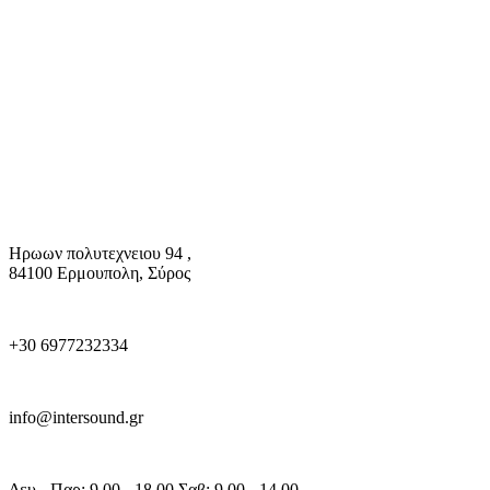
Ηρωων πολυτεχνειου 94 ,
84100 Ερμουπολη, Σύρος
+30 6977232334
info@intersound.gr
Δευ - Παρ: 9.00 - 18.00 Σαβ: 9.00 - 14.00