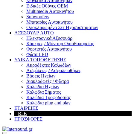
Μονωτικά Αυτοκινήτων
Ειδικές Οθόνες OEM
Multimedia Αυτοκινήτου
Subwoofers
Μπαταρίες Αυτοκινήτου
Ολοκληρωμένα Σετ Ηχοσυστημάτων
ΑΞΕΣΟΥΑΡ AUTO
Ηλεκτρονικά Αξεσουάρ
Κάμερες / Μόνιτορ Οπισθοπορείας
Φορτιστές Αυτοκινήτου
Φώτα LED
ΥΛΙΚΑ ΤΟΠΟΘΕΤΗΣΗΣ
Ακροδέκτες Καλωδίων
Ασφάλειες / Ασφαλειοθήκες
Βάσεις Ηχείων
Διακλαδωτές / Φίλτρα
Καλώδια Ηχείων
Καλώδια Σήματος
Καλώδια Τροφοδοσίας
Καλώδια plug and play
ΕΤΑΙΡΕΙΕΣ
B2B
ΠΡΟΣΦΟΡΕΣ