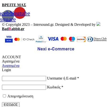
ΒΡΕΙΤΕ ΜΑΣ
acebook-
Youtube
square
© Copyright 2023 – Intersound.gr. Designed & Developed by
Bad
R
abbit.gr
ACCOUNT
Αγαπημένα
Αγαπημένα
Login
Username ή E-mail
*
Κωδικός
*
Απομνημόνευση
ΕΙΣΟΔΟΣ