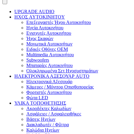
UPGRADE AUDIO
ΗΧΟΣ AYTOKINHTOY
Επεξεργαστές Ήχου Αυτοκινήτου
Ηχεία Αυτοκινήτου
Ενισχυτές Αυτοκινήτου
Ήχος Σκαφών
Μονωτικά Αυτοκινήτων
Ειδικές Οθόνες OEM
Multimedia Αυτοκινήτου
Subwoofers
Μπαταρίες Αυτοκινήτου
Ολοκληρωμένα Σετ Ηχοσυστημάτων
ΗΛΕΚΤΡΟΝΙΚΑ ΑΞΕΣΟΥΑΡ AUTO
Ηλεκτρονικά Αξεσουάρ
Κάμερες / Μόνιτορ Οπισθοπορείας
Φορτιστές Αυτοκινήτου
Φώτα LED
ΥΛΙΚΑ ΤΟΠΟΘΕΤΗΣΗΣ
Ακροδέκτες Καλωδίων
Ασφάλειες / Ασφαλειοθήκες
Βάσεις Ηχείων
Διακλαδωτές / Φίλτρα
Καλώδια Ηχείων