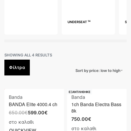
14
UNDERSEAT
SO
SHOWING ALL 4 RESULTS
Φίλτρα
Sort by price: low to high
Save 51.00€
ΕΞΑΝΤΛΗΘΗΚΕ
Banda
Banda
BANDA Elite 4000.4 ch
1ch Banda Electra Bass
8k
650.00
€
599.00
€
750.00
€
στο καλαθι
στο καλαθι
QUICKVIEW