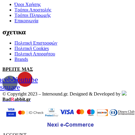
Όροι Χρήσης
Τρόποι Αποστολής
Τρόποι Πληρωμής
Επικοινωνία
σχετικα
Πολιτική Επιστροφών
Πολιτική Cookies
Πολιτική Απορρήτου
Brands
ΒΡΕΙΤΕ ΜΑΣ
acebook-
Youtube
square
© Copyright 2023 – Intersound.gr. Designed & Developed by
Bad
R
abbit.gr
ACCOUNT