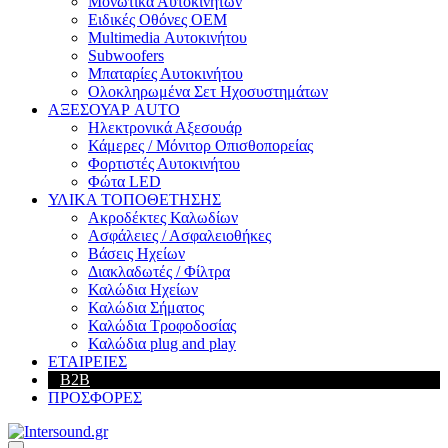
Μονωτικά Αυτοκινήτων
Ειδικές Οθόνες OEM
Multimedia Αυτοκινήτου
Subwoofers
Μπαταρίες Αυτοκινήτου
Ολοκληρωμένα Σετ Ηχοσυστημάτων
ΑΞΕΣΟΥΑΡ AUTO
Ηλεκτρονικά Αξεσουάρ
Κάμερες / Μόνιτορ Οπισθοπορείας
Φορτιστές Αυτοκινήτου
Φώτα LED
ΥΛΙΚΑ ΤΟΠΟΘΕΤΗΣΗΣ
Ακροδέκτες Καλωδίων
Ασφάλειες / Ασφαλειοθήκες
Βάσεις Ηχείων
Διακλαδωτές / Φίλτρα
Καλώδια Ηχείων
Καλώδια Σήματος
Καλώδια Τροφοδοσίας
Καλώδια plug and play
ΕΤΑΙΡΕΙΕΣ
B2B
ΠΡΟΣΦΟΡΕΣ