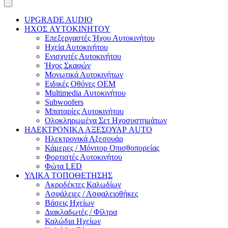
UPGRADE AUDIO
ΗΧΟΣ AYTOKINHTOY
Επεξεργαστές Ήχου Αυτοκινήτου
Ηχεία Αυτοκινήτου
Ενισχυτές Αυτοκινήτου
Ήχος Σκαφών
Μονωτικά Αυτοκινήτων
Ειδικές Οθόνες OEM
Multimedia Αυτοκινήτου
Subwoofers
Μπαταρίες Αυτοκινήτου
Ολοκληρωμένα Σετ Ηχοσυστημάτων
ΗΛΕΚΤΡΟΝΙΚΑ ΑΞΕΣΟΥΑΡ AUTO
Ηλεκτρονικά Αξεσουάρ
Κάμερες / Μόνιτορ Οπισθοπορείας
Φορτιστές Αυτοκινήτου
Φώτα LED
ΥΛΙΚΑ ΤΟΠΟΘΕΤΗΣΗΣ
Ακροδέκτες Καλωδίων
Ασφάλειες / Ασφαλειοθήκες
Βάσεις Ηχείων
Διακλαδωτές / Φίλτρα
Καλώδια Ηχείων