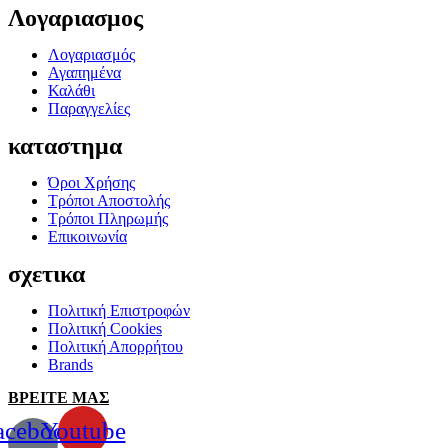
Λογαριασμος
Λογαριασμός
Αγαπημένα
Καλάθι
Παραγγελίες
καταστημα
Όροι Χρήσης
Τρόποι Αποστολής
Τρόποι Πληρωμής
Επικοινωνία
σχετικα
Πολιτική Επιστροφών
Πολιτική Cookies
Πολιτική Απορρήτου
Brands
ΒΡΕΙΤΕ ΜΑΣ
acebook-
Youtube